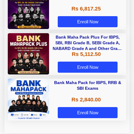
Rs 6,817.25
Enroll Now
Bank Maha Pack Plus For IBPS,
SBI, RBI Grade B, SEBI Grade A,
NABARD Grade A and Other Grade
Rs 5,112.50
A & Grade B Bank Exams
Enroll Now
Bank Maha Pack for IBPS, RRB &
SBI Exams
Rs 2,840.00
Enroll Now