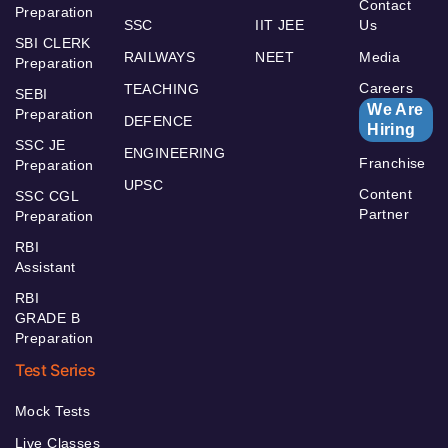
Contact
Preparation
SSC
IIT JEE
Us
SBI CLERK
RAILWAYS
NEET
Media
Preparation
Careers
TEACHING
SEBI
We Are
Preparation
DEFENCE
Hiring
SSC JE
ENGINEERING
Franchise
Preparation
UPSC
Content
SSC CGL
Partner
Preparation
RBI
Assistant
RBI
GRADE B
Preparation
Test Series
Mock Tests
Live Classes