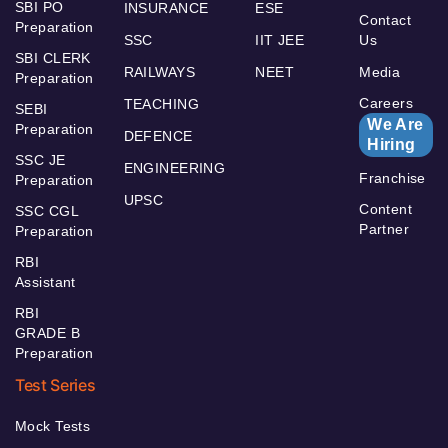
SBI PO
INSURANCE
ESE
Contact
Preparation
SSC
IIT JEE
Us
SBI CLERK
RAILWAYS
NEET
Media
Preparation
Careers
TEACHING
SEBI
We Are
Preparation
DEFENCE
Hiring
SSC JE
ENGINEERING
Franchise
Preparation
UPSC
Content
SSC CGL
Partner
Preparation
RBI
Assistant
RBI
GRADE B
Preparation
Test Series
Mock Tests