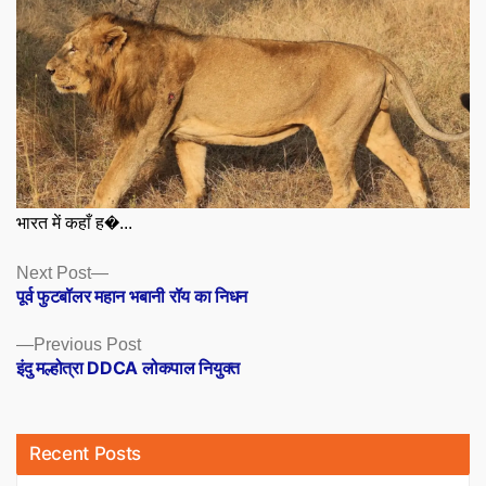
भारत में कहाँ ह�...
Posts
Next
Next Post
post:
पूर्व फुटबॉलर महान भबानी रॉय का निधन
navigation
Previous
Previous Post
post:
इंदु मल्होत्रा DDCA लोकपाल नियुक्त
Recent Posts