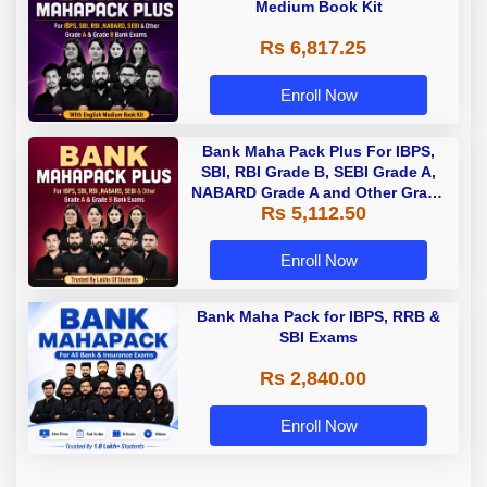
Medium Book Kit
Rs 6,817.25
Enroll Now
Bank Maha Pack Plus For IBPS,
SBI, RBI Grade B, SEBI Grade A,
NABARD Grade A and Other Grade
Rs 5,112.50
A & Grade B Bank Exams
Enroll Now
Bank Maha Pack for IBPS, RRB &
SBI Exams
Rs 2,840.00
Enroll Now