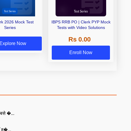
erk 2026 Mock Test
IBPS RRB PO | Clerk PYP Mock
Series
Tests with Video Solutions
Rs 0.00
Explore Now
Enroll Now
बसे �...
ँ ह�...