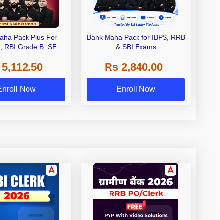
aha Pack Plus For
Bank Maha Pack for IBPS, RRB
I, RBI Grade B, SEBI
& SBI Exams
 NABARD Grade A and
 5,112.50
Rs 2,840.00
de A & Grade B Bank
Exams
Enroll Now
Enroll Now