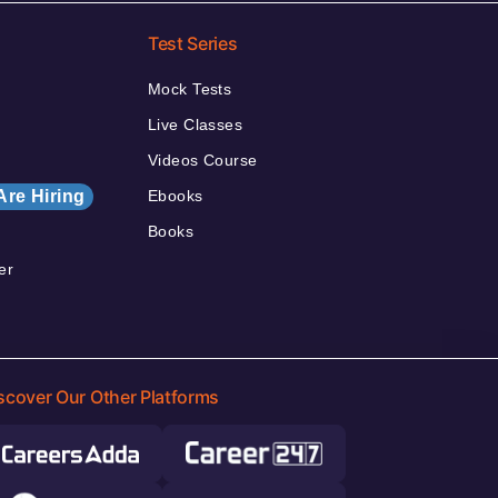
Test Series
Mock Tests
Live Classes
Videos Course
Are Hiring
Ebooks
Books
er
scover Our Other Platforms