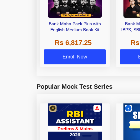
Bank Maha Pack Plus with
Bank M
English Medium Book Kit
IBPS, SB
Grade A,
Rs 6,817.25
Rs
Other Gra
Enroll Now
Popular Mock Test Series