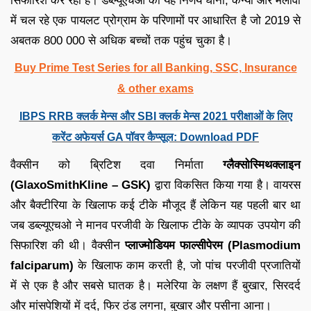
सिफारिश कर रहा है। डब्ल्यूएचओ का यह निर्णय घाना, केन्या और मलावी
में चल रहे एक पायलट प्रोग्राम के परिणामों पर आधारित है जो 2019 से
अबतक 800 000 से अधिक बच्चों तक पहुंच चुका है।
Buy Prime Test Series for all Banking, SSC, Insurance
& other exams
IBPS RRB क्लर्क मेन्स और SBI क्लर्क मेन्स 2021 परीक्षाओं के लिए
करेंट अफेयर्स GA पॉवर कैप्सूल: Download PDF
वैक्सीन को ब्रिटिश दवा निर्माता
ग्लैक्सोस्मिथक्लाइन
(GlaxoSmithKline – GSK)
द्वारा विकसित किया गया है। वायरस
और बैक्टीरिया के खिलाफ कई टीके मौजूद हैं लेकिन यह पहली बार था
जब डब्ल्यूएचओ ने मानव परजीवी के खिलाफ टीके के व्यापक उपयोग की
सिफारिश की थी। वैक्सीन
प्लाज्मोडियम फाल्सीपेरम (Plasmodium
falciparum)
के खिलाफ काम करती है, जो पांच परजीवी प्रजातियों
में से एक है और सबसे घातक है। मलेरिया के लक्षण हैं बुखार, सिरदर्द
और मांसपेशियों में दर्द, फिर ठंड लगना, बुखार और पसीना आना।