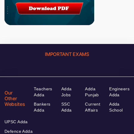
IMPORTANT EXAMS
Teachers
Adda
Adda
Engineers
Our
Adda
Jobs
Punjab
Adda
Other
Websites
Bankers
SSC
Current
Adda
Adda
Adda
Affairs
School
UPSC Adda
Defence Adda