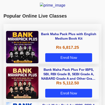
Popular Online Live Classes
Bank Maha Pack Plus with English
Medium Book Kit
Rs 6,817.25
Enroll Now
Bank Maha Pack Plus For IBPS,
SBI, RBI Grade B, SEBI Grade A,
NABARD Grade A and Other Grade
Rs 5,112.50
A & Grade B Bank Exams
Enroll Now