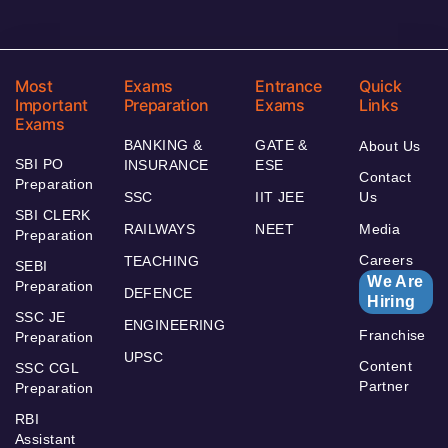
Most
Exams
Entrance
Quick
Important
Preparation
Exams
Links
Exams
BANKING &
GATE &
About Us
SBI PO
INSURANCE
ESE
Contact
Preparation
SSC
IIT JEE
Us
SBI CLERK
RAILWAYS
NEET
Media
Preparation
Careers
TEACHING
SEBI
We Are
Preparation
DEFENCE
Hiring
SSC JE
ENGINEERING
Franchise
Preparation
UPSC
Content
SSC CGL
Partner
Preparation
RBI
Assistant