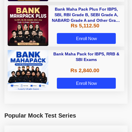
Bank Maha Pack Plus For IBPS,
SBI, RBI Grade B, SEBI Grade A,
NABARD Grade A and Other Grade
Rs 5,112.50
A & Grade B Bank Exams
Enroll Now
Bank Maha Pack for IBPS, RRB &
SBI Exams
Rs 2,840.00
Enroll Now
Popular Mock Test Series