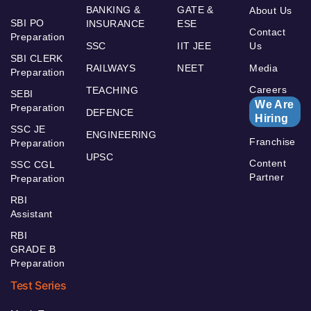
BANKING &
GATE &
About Us
SBI PO
INSURANCE
ESE
Contact
Preparation
SSC
IIT JEE
Us
SBI CLERK
RAILWAYS
NEET
Media
Preparation
Careers
TEACHING
SEBI
We Are
Preparation
DEFENCE
Hiring
SSC JE
ENGINEERING
Franchise
Preparation
UPSC
Content
SSC CGL
Partner
Preparation
RBI
Assistant
RBI
GRADE B
Preparation
Test Series