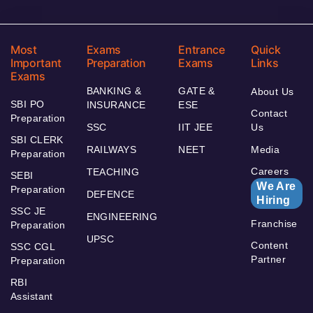
Most
Exams
Entrance
Quick
Important
Preparation
Exams
Links
Exams
BANKING &
GATE &
About Us
SBI PO
INSURANCE
ESE
Contact
Preparation
SSC
IIT JEE
Us
SBI CLERK
RAILWAYS
NEET
Media
Preparation
Careers
TEACHING
SEBI
We Are
Preparation
DEFENCE
Hiring
SSC JE
ENGINEERING
Franchise
Preparation
UPSC
Content
SSC CGL
Partner
Preparation
RBI
Assistant