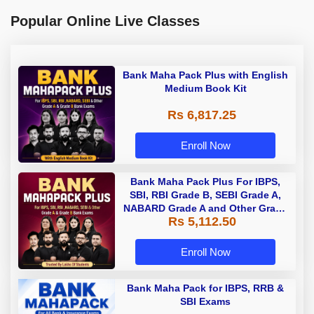
Popular Online Live Classes
Bank Maha Pack Plus with English
Medium Book Kit
Rs 6,817.25
Enroll Now
Bank Maha Pack Plus For IBPS,
SBI, RBI Grade B, SEBI Grade A,
NABARD Grade A and Other Grade
Rs 5,112.50
A & Grade B Bank Exams
Enroll Now
Bank Maha Pack for IBPS, RRB &
SBI Exams