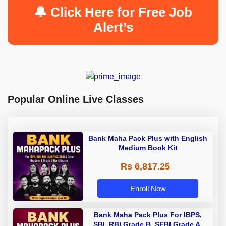
🔔 Click Here for Free Job
Alert’s
Popular Online Live Classes
Bank Maha Pack Plus with English
Medium Book Kit
Rs 6,817.25
Enroll Now
Bank Maha Pack Plus For IBPS,
SBI, RBI Grade B, SEBI Grade A,