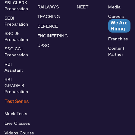
SBI CLERK
RAILWAYS
NEET
Media
Preparation
Careers
TEACHING
SEBI
We Are
Preparation
DEFENCE
Hiring
SSC JE
ENGINEERING
Franchise
Preparation
UPSC
Content
SSC CGL
Partner
Preparation
RBI
Assistant
RBI
GRADE B
Preparation
Test Series
Mock Tests
Live Classes
Videos Course