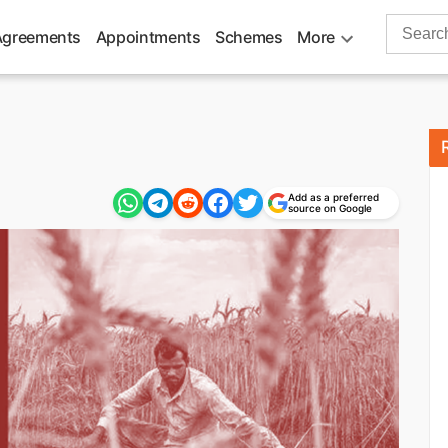
Search
Agreements
Appointments
Schemes
More
for:
Add as a preferred
source on Google