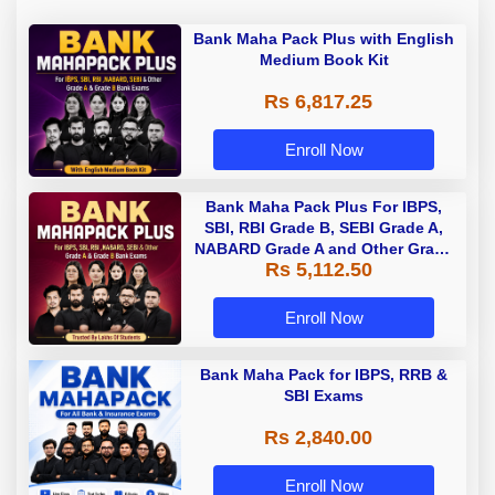
Bank Maha Pack Plus with English
Medium Book Kit
Rs 6,817.25
Enroll Now
Bank Maha Pack Plus For IBPS,
SBI, RBI Grade B, SEBI Grade A,
NABARD Grade A and Other Grade
Rs 5,112.50
A & Grade B Bank Exams
Enroll Now
Bank Maha Pack for IBPS, RRB &
SBI Exams
Rs 2,840.00
Enroll Now