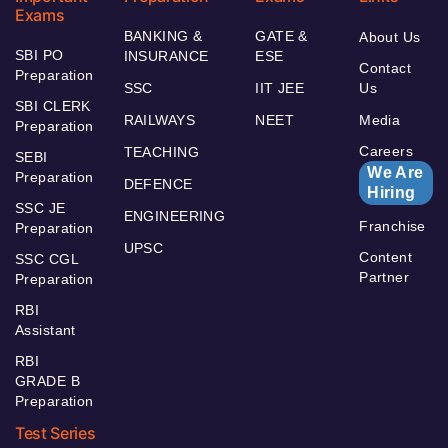
Exams
BANKING &
GATE &
About Us
SBI PO
INSURANCE
ESE
Contact
Preparation
SSC
IIT JEE
Us
SBI CLERK
RAILWAYS
NEET
Media
Preparation
Careers
TEACHING
SEBI
We Are
Preparation
DEFENCE
Hiring
SSC JE
ENGINEERING
Franchise
Preparation
UPSC
Content
SSC CGL
Partner
Preparation
RBI
Assistant
RBI
GRADE B
Preparation
Test Series