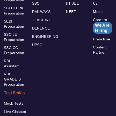
SSC
IIT JEE
Us
SBI CLERK
RAILWAYS
NEET
Media
Preparation
Careers
TEACHING
SEBI
We Are
Preparation
DEFENCE
Hiring
SSC JE
ENGINEERING
Franchise
Preparation
UPSC
Content
SSC CGL
Partner
Preparation
RBI
Assistant
RBI
GRADE B
Preparation
Test Series
Mock Tests
Live Classes