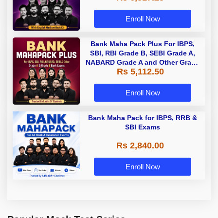
Enroll Now
Bank Maha Pack Plus For IBPS,
SBI, RBI Grade B, SEBI Grade A,
NABARD Grade A and Other Grade
Rs 5,112.50
A & Grade B Bank Exams
Enroll Now
Bank Maha Pack for IBPS, RRB &
SBI Exams
Rs 2,840.00
Enroll Now