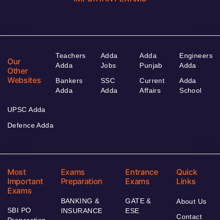
Teachers
Adda
Adda
Engineers
Our
Adda
Jobs
Punjab
Adda
Other
Websites
Bankers
SSC
Current
Adda
Adda
Adda
Affairs
School
UPSC Adda
Defence Adda
Most
Exams
Entrance
Quick
Important
Preparation
Exams
Links
Exams
BANKING &
GATE &
About Us
SBI PO
INSURANCE
ESE
Contact
Preparation