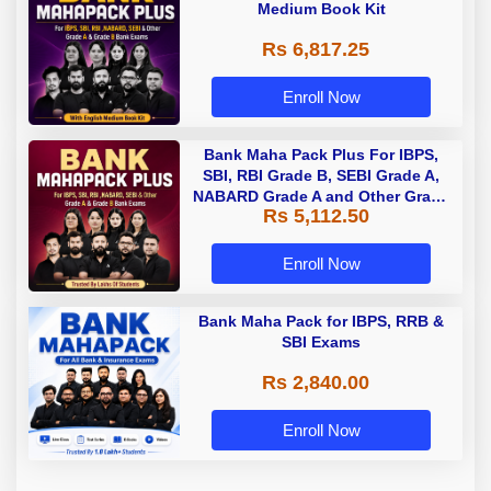
Medium Book Kit
Rs 6,817.25
Enroll Now
Bank Maha Pack Plus For IBPS,
SBI, RBI Grade B, SEBI Grade A,
NABARD Grade A and Other Grade
Rs 5,112.50
A & Grade B Bank Exams
Enroll Now
Bank Maha Pack for IBPS, RRB &
SBI Exams
Rs 2,840.00
Enroll Now