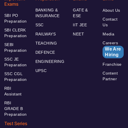
Exams
BANKING &
GATE &
About Us
SBI PO
INSURANCE
ESE
Contact
Preparation
SSC
IIT JEE
Us
SBI CLERK
RAILWAYS
NEET
Media
Preparation
Careers
TEACHING
SEBI
We Are
Preparation
DEFENCE
Hiring
SSC JE
ENGINEERING
Franchise
Preparation
UPSC
Content
SSC CGL
Partner
Preparation
RBI
Assistant
RBI
GRADE B
Preparation
Test Series