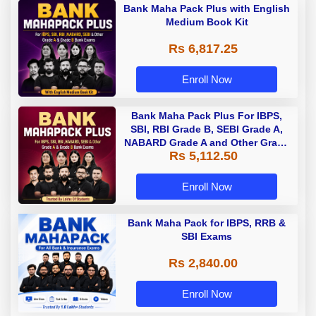
Bank Maha Pack Plus with English
Medium Book Kit
Rs 6,817.25
Enroll Now
Bank Maha Pack Plus For IBPS,
SBI, RBI Grade B, SEBI Grade A,
NABARD Grade A and Other Grade
Rs 5,112.50
A & Grade B Bank Exams
Enroll Now
Bank Maha Pack for IBPS, RRB &
SBI Exams
Rs 2,840.00
Enroll Now