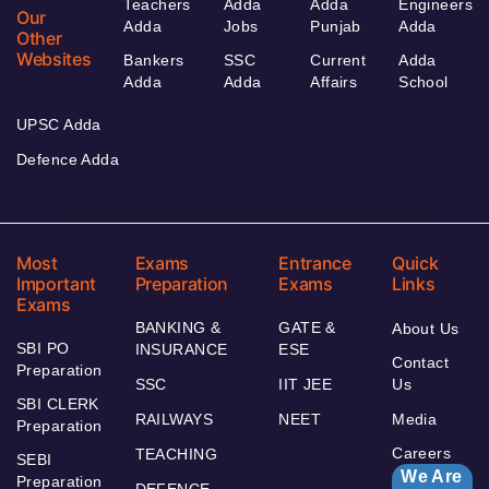
Teachers
Adda
Adda
Engineers
Our
Adda
Jobs
Punjab
Adda
Other
Websites
Bankers
SSC
Current
Adda
Adda
Adda
Affairs
School
UPSC Adda
Defence Adda
Most
Exams
Entrance
Quick
Important
Preparation
Exams
Links
Exams
BANKING &
GATE &
About Us
SBI PO
INSURANCE
ESE
Contact
Preparation
SSC
IIT JEE
Us
SBI CLERK
RAILWAYS
NEET
Media
Preparation
Careers
TEACHING
SEBI
We Are
Preparation
DEFENCE