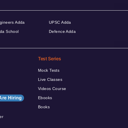
gineers Adda
UPSC Adda
da School
Defence Adda
Test Series
Mock Tests
Live Classes
Videos Course
Are Hiring
Ebooks
Books
er