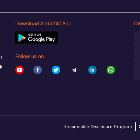
Download Adda247 App
Di
Follow us on
f
it
Responsible Disclosure Program