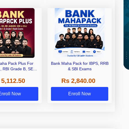
aha Pack Plus For
Bank Maha Pack for IBPS, RRB
I, RBI Grade B, SEBI
& SBI Exams
 NABARD Grade A and
 5,112.50
Rs 2,840.00
de A & Grade B Bank
Exams
Enroll Now
Enroll Now