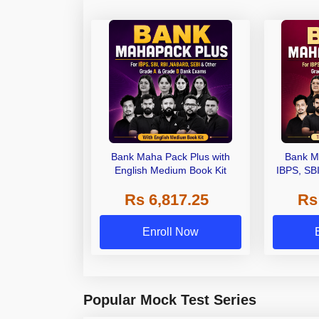
Bank Maha Pack Plus with
Bank M
English Medium Book Kit
IBPS, SB
Grade A,
Rs 6,817.25
Rs
Other Gra
Enroll Now
Popular Mock Test Series