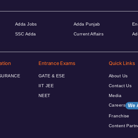
Adda Jobs
Adda Punjab
En
SSC Adda
Current Affairs
Ad
ation
Entrance Exams
Quick Links
NSURANCE
GATE & ESE
About Us
IIT JEE
Contact Us
NEET
Media
Careers
We 
Franchise
Content Partn