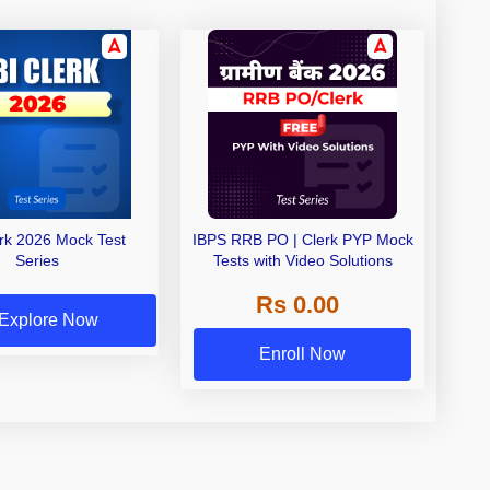
erk 2026 Mock Test
IBPS RRB PO | Clerk PYP Mock
Series
Tests with Video Solutions
Rs 0.00
Explore Now
Enroll Now