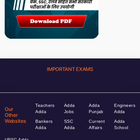
IMPORTANT EXAMS
Teachers
Adda
Adda
Engineers
Our
Adda
Jobs
Punjab
Adda
Other
Websites
Bankers
SSC
Current
Adda
Adda
Adda
Affairs
School
UPSC Adda