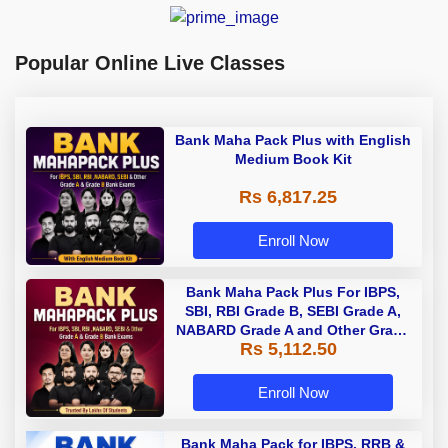
Popular Online Live Classes
Bank Maha Pack Plus with English
Medium Book Kit
Rs 6,817.25
Enroll Now
Bank Maha Pack Plus For IBPS,
SBI, RBI Grade B, SEBI Grade A,
NABARD Grade A and Other Grade
Rs 5,112.50
A & Grade B Bank Exams
Enroll Now
Bank Maha Pack for IBPS, RRB &