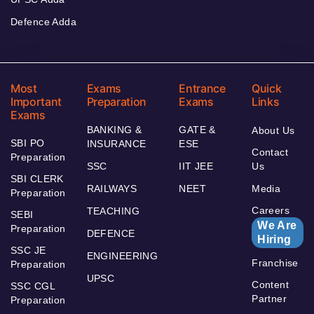
Defence Adda
Most
Exams
Entrance
Quick
Important
Preparation
Exams
Links
Exams
BANKING &
GATE &
About Us
SBI PO
INSURANCE
ESE
Contact
Preparation
SSC
IIT JEE
Us
SBI CLERK
RAILWAYS
NEET
Media
Preparation
Careers
TEACHING
SEBI
We Are
Preparation
DEFENCE
Hiring
SSC JE
ENGINEERING
Franchise
Preparation
UPSC
Content
SSC CGL
Partner
Preparation