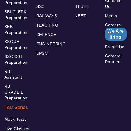
Contact
Preparation
SSC
IIT JEE
Us
SBI CLERK
RAILWAYS
NEET
Media
Preparation
Careers
TEACHING
SEBI
We Are
Preparation
DEFENCE
Hiring
SSC JE
ENGINEERING
Franchise
Preparation
UPSC
Content
SSC CGL
Partner
Preparation
RBI
Assistant
RBI
GRADE B
Preparation
Test Series
Mock Tests
Live Classes