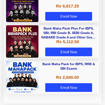
Rs 6,817.25
Enroll Now
Bank Maha Pack Plus For IBPS,
SBI, RBI Grade B, SEBI Grade A,
NABARD Grade A and Other Grade
Rs 5,112.50
A & Grade B Bank Exams
Enroll Now
Bank Maha Pack for IBPS, RRB &
SBI Exams
Rs 2,840.00
Enroll Now