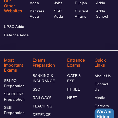
Our
Adda
Jobs
Punjab
Adda
Other
Websites
Bankers
SSC
Current
Adda
Adda
Adda
Affairs
School
UPSC Adda
Defence Adda
Most
Exams
Entrance
Quick
Important
Preparation
Exams
Links
Exams
BANKING &
GATE &
About Us
SBI PO
INSURANCE
ESE
Contact
Preparation
SSC
IIT JEE
Us
SBI CLERK
RAILWAYS
NEET
Media
Preparation
Careers
TEACHING
SEBI
We Are
Preparation
DEFENCE
Hiring