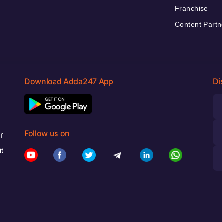
Franchise
Content Partn
Download Adda247 App
Di
Follow us on
f
it