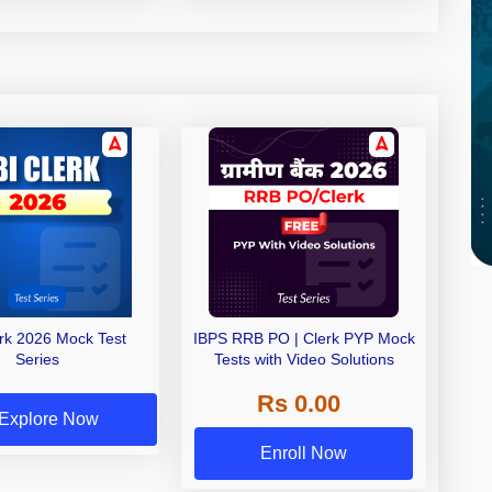
erk 2026 Mock Test
IBPS RRB PO | Clerk PYP Mock
Series
Tests with Video Solutions
Rs 0.00
Explore Now
Enroll Now