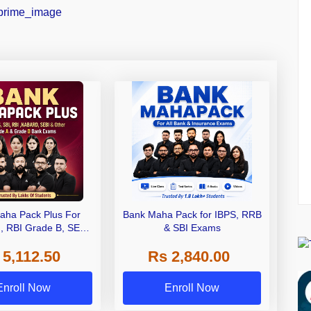
aha Pack Plus For
Bank Maha Pack for IBPS, RRB
I, RBI Grade B, SEBI
& SBI Exams
 NABARD Grade A and
 5,112.50
Rs 2,840.00
de A & Grade B Bank
Exams
Enroll Now
Enroll Now