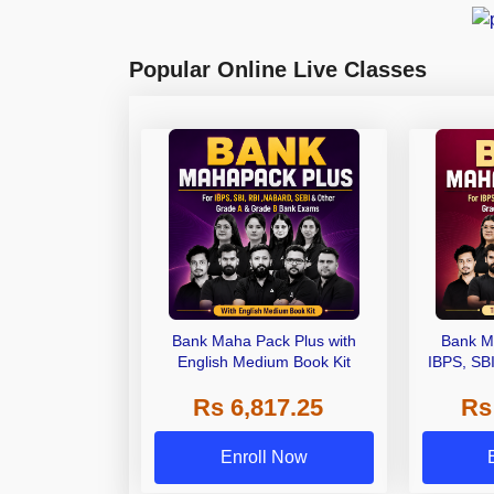
Popular Online Live Classes
Bank Maha Pack Plus with
Bank M
English Medium Book Kit
IBPS, SB
Grade A,
Rs 6,817.25
Rs
Other Gra
Enroll Now