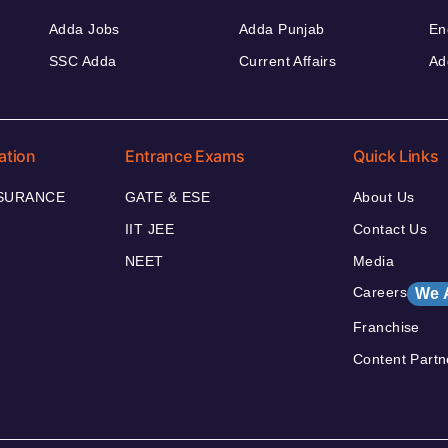
Adda Jobs
Adda Punjab
En
SSC Adda
Current Affairs
Ad
ation
Entrance Exams
Quick Links
NSURANCE
GATE & ESE
About Us
IIT JEE
Contact Us
NEET
Media
Careers
We 
Franchise
Content Partn