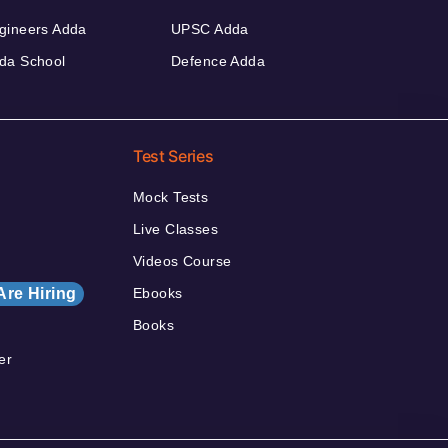
gineers Adda
UPSC Adda
da School
Defence Adda
Test Series
Mock Tests
Live Classes
Videos Course
Are Hiring
Ebooks
Books
er