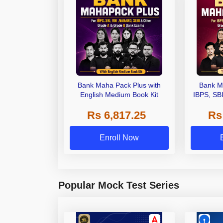
Bank Maha Pack Plus with
Bank M
English Medium Book Kit
IBPS, SB
Grade A,
Rs 6,817.25
Rs
Other Gra
Enroll Now
Popular Mock Test Series