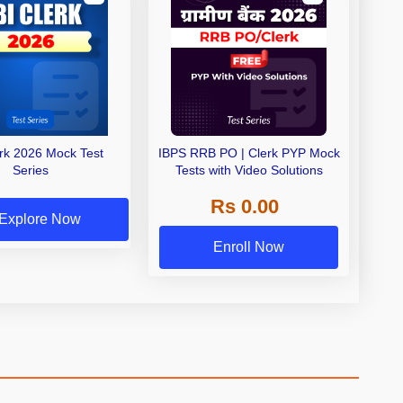
erk 2026 Mock Test
IBPS RRB PO | Clerk PYP Mock
Series
Tests with Video Solutions
Rs 0.00
Explore Now
Enroll Now