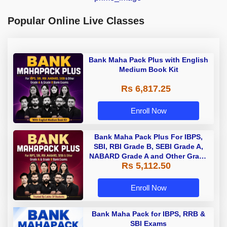
Popular Online Live Classes
Bank Maha Pack Plus with English
Medium Book Kit
Rs 6,817.25
Enroll Now
Bank Maha Pack Plus For IBPS,
SBI, RBI Grade B, SEBI Grade A,
NABARD Grade A and Other Grade
Rs 5,112.50
A & Grade B Bank Exams
Enroll Now
Bank Maha Pack for IBPS, RRB &
SBI Exams