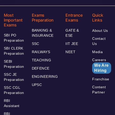
Most
Exams
Entrance
Quick
Important
Preparation
Exams
Links
Exams
BANKING &
GATE &
About Us
SBI PO
INSURANCE
ESE
Contact
Preparation
SSC
IIT JEE
Us
SBI CLERK
RAILWAYS
NEET
Media
Preparation
Careers
TEACHING
SEBI
We Are
Preparation
DEFENCE
Hiring
SSC JE
ENGINEERING
Franchise
Preparation
UPSC
Content
SSC CGL
Partner
Preparation
RBI
Assistant
RBI