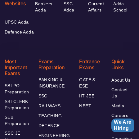
Websites
Bankers
SSC
Current
Adda
Adda
Adda
Affairs
School
UPSC Adda
Defence Adda
Most
Exams
Entrance
Quick
Important
Preparation
Exams
Links
Exams
BANKING &
GATE &
About Us
SBI PO
INSURANCE
ESE
Contact
Preparation
SSC
IIT JEE
Us
SBI CLERK
RAILWAYS
NEET
Media
Preparation
Careers
TEACHING
SEBI
We Are
Preparation
DEFENCE
Hiring
SSC JE
ENGINEERING
Franchise