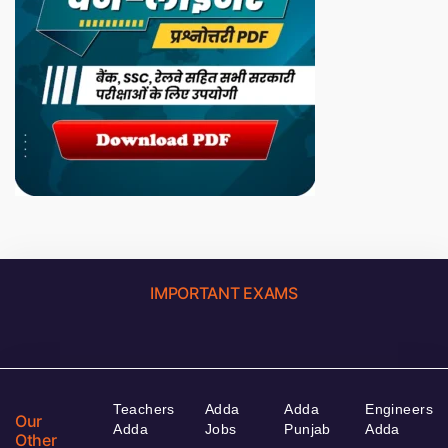
IMPORTANT EXAMS
Teachers
Adda
Adda
Engineers
Our
Adda
Jobs
Punjab
Adda
Other