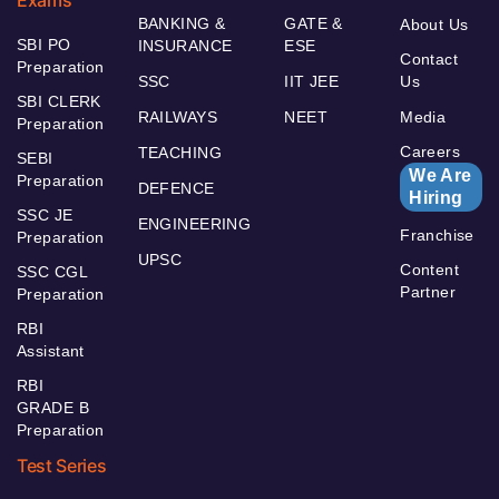
BANKING &
GATE &
About Us
SBI PO
INSURANCE
ESE
Contact
Preparation
SSC
IIT JEE
Us
SBI CLERK
RAILWAYS
NEET
Media
Preparation
Careers
TEACHING
SEBI
We Are
Preparation
DEFENCE
Hiring
SSC JE
ENGINEERING
Franchise
Preparation
UPSC
Content
SSC CGL
Partner
Preparation
RBI
Assistant
RBI
GRADE B
Preparation
Test Series