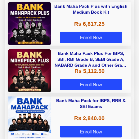
Bank Maha Pack Plus with English
Medium Book Kit
Rs 6,817.25
Enroll Now
Bank Maha Pack Plus For IBPS,
SBI, RBI Grade B, SEBI Grade A,
NABARD Grade A and Other Grade
Rs 5,112.50
A & Grade B Bank Exams
Enroll Now
Bank Maha Pack for IBPS, RRB &
SBI Exams
Rs 2,840.00
Enroll Now