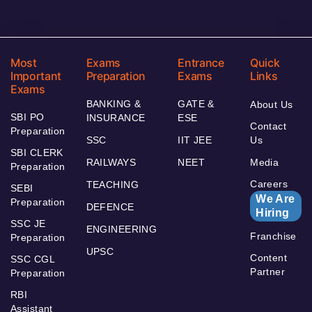
Most
Exams
Entrance
Quick
Important
Preparation
Exams
Links
Exams
BANKING &
GATE &
About Us
SBI PO
INSURANCE
ESE
Contact
Preparation
SSC
IIT JEE
Us
SBI CLERK
RAILWAYS
NEET
Media
Preparation
Careers
TEACHING
SEBI
We Are
Preparation
DEFENCE
Hiring
SSC JE
ENGINEERING
Franchise
Preparation
UPSC
Content
SSC CGL
Partner
Preparation
RBI
Assistant