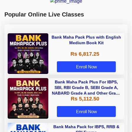
Popular Online Live Classes
Bank Maha Pack Plus with English
Medium Book Kit
Rs 6,817.25
Enroll Now
Bank Maha Pack Plus For IBPS,
SBI, RBI Grade B, SEBI Grade A,
NABARD Grade A and Other Grade
Rs 5,112.50
A & Grade B Bank Exams
Enroll Now
Bank Maha Pack for IBPS, RRB &