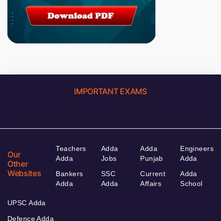
IMPORTANT EXAMS
Teachers
Adda
Adda
Engineers
Our
Adda
Jobs
Punjab
Adda
Other
Websites
Bankers
SSC
Current
Adda
Adda
Adda
Affairs
School
UPSC Adda
Defence Adda