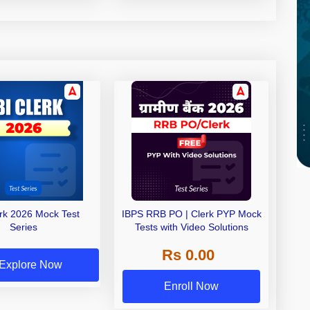
erk 2026 Mock Test
IBPS RRB PO | Clerk PYP Mock
Series
Tests with Video Solutions
Rs 0.00
Explore Now
Enroll Now