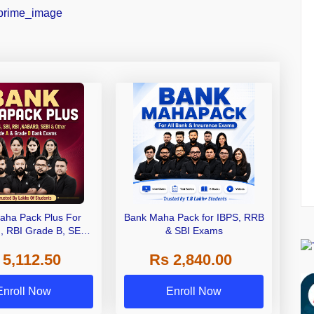
aha Pack Plus For
Bank Maha Pack for IBPS, RRB
I, RBI Grade B, SEBI
& SBI Exams
 NABARD Grade A and
 5,112.50
Rs 2,840.00
de A & Grade B Bank
Exams
Enroll Now
Enroll Now