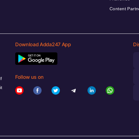
Content Partn
Download Adda247 App
Di
Follow us on
f
it