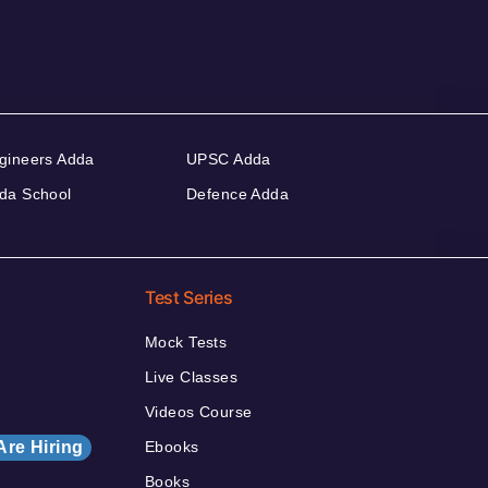
gineers Adda
UPSC Adda
da School
Defence Adda
Test Series
Mock Tests
Live Classes
Videos Course
Are Hiring
Ebooks
Books