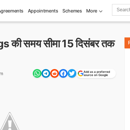
Search
Agreements
Appointments
Schemes
More
for:
Tags की समय सीमा 15 दिसंबर तक
Add as a preferred
am
source on Google