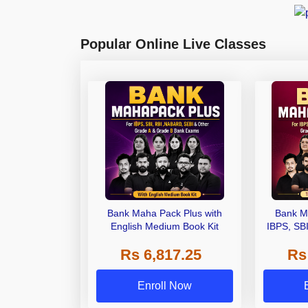
Popular Online Live Classes
Bank Maha Pack Plus with
Bank M
English Medium Book Kit
IBPS, SB
Grade A,
Rs 6,817.25
Rs
Other Gra
Enroll Now