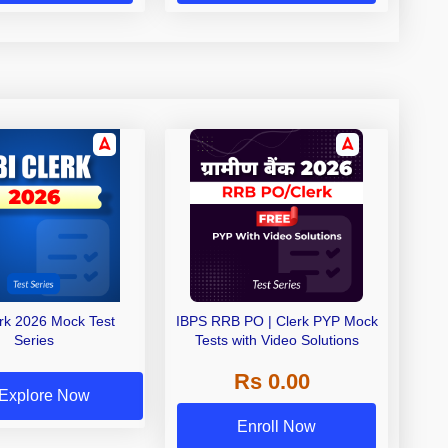
erk 2026 Mock Test
IBPS RRB PO | Clerk PYP Mock
Series
Tests with Video Solutions
Rs 0.00
Explore Now
Enroll Now