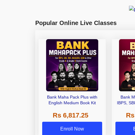
Popular Online Live Classes
Bank Maha Pack Plus with
Bank M
English Medium Book Kit
IBPS, SB
Grade A,
Rs 6,817.25
Rs
Other Gra
Enroll Now