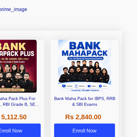
aha Pack Plus For
Bank Maha Pack for IBPS, RRB
I, RBI Grade B, SEBI
& SBI Exams
 NABARD Grade A and
 5,112.50
Rs 2,840.00
de A & Grade B Bank
Exams
Enroll Now
Enroll Now