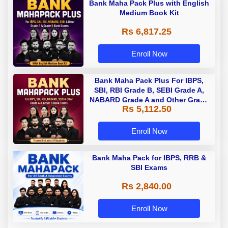
Bank Maha Pack Plus with English
Medium Book Kit
Rs 6,817.25
Enroll Now
Bank Maha Pack Plus For IBPS,
SBI, RBI Grade B, SEBI Grade A,
NABARD Grade A and Other Grade
Rs 5,112.50
A & Grade B Bank Exams
Enroll Now
Bank Maha Pack for IBPS, RRB &
SBI Exams
Rs 2,840.00
Enroll Now