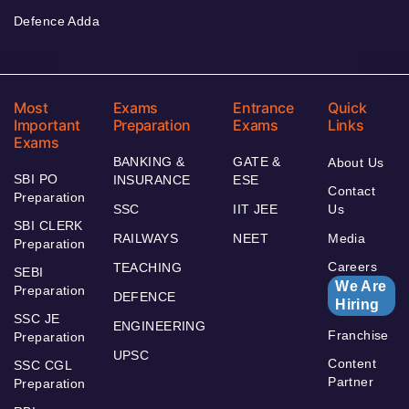
Defence Adda
Most
Exams
Entrance
Quick
Important
Preparation
Exams
Links
Exams
BANKING &
GATE &
About Us
SBI PO
INSURANCE
ESE
Contact
Preparation
SSC
IIT JEE
Us
SBI CLERK
RAILWAYS
NEET
Media
Preparation
Careers
TEACHING
SEBI
We Are
Preparation
DEFENCE
Hiring
SSC JE
ENGINEERING
Franchise
Preparation
UPSC
Content
SSC CGL
Partner
Preparation