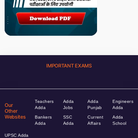
IMPORTANT EXAMS
Teachers
Adda
Adda
Engineers
Our
Adda
Jobs
Punjab
Adda
Other
Websites
Bankers
SSC
Current
Adda
Adda
Adda
Affairs
School
UPSC Adda