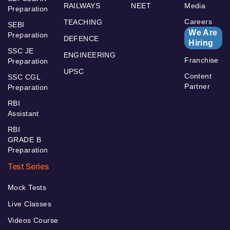
RAILWAYS
NEET
Media
Preparation
Careers
TEACHING
SEBI
We Are
Preparation
DEFENCE
Hiring
SSC JE
ENGINEERING
Franchise
Preparation
UPSC
Content
SSC CGL
Partner
Preparation
RBI
Assistant
RBI
GRADE B
Preparation
Test Series
Mock Tests
Live Classes
Videos Course