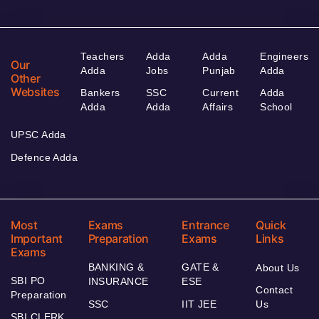
Teachers
Adda
Adda
Engineers
Our
Adda
Jobs
Punjab
Adda
Other
Websites
Bankers
SSC
Current
Adda
Adda
Adda
Affairs
School
UPSC Adda
Defence Adda
Most
Exams
Entrance
Quick
Important
Preparation
Exams
Links
Exams
BANKING &
GATE &
About Us
SBI PO
INSURANCE
ESE
Contact
Preparation
SSC
IIT JEE
Us
SBI CLERK