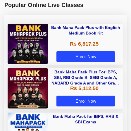
Popular Online Live Classes
Bank Maha Pack Plus with English
Medium Book Kit
Rs 6,817.25
Enroll Now
Bank Maha Pack Plus For IBPS,
SBI, RBI Grade B, SEBI Grade A,
NABARD Grade A and Other Grade
Rs 5,112.50
A & Grade B Bank Exams
Enroll Now
Bank Maha Pack for IBPS, RRB &
SBI Exams