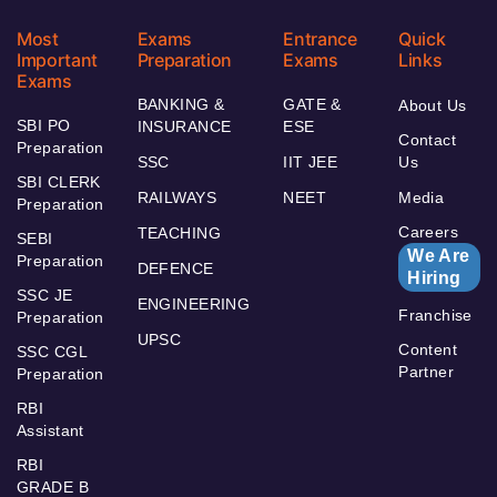
Most
Exams
Entrance
Quick
Important
Preparation
Exams
Links
Exams
BANKING &
GATE &
About Us
SBI PO
INSURANCE
ESE
Contact
Preparation
SSC
IIT JEE
Us
SBI CLERK
RAILWAYS
NEET
Media
Preparation
Careers
TEACHING
SEBI
We Are
Preparation
DEFENCE
Hiring
SSC JE
ENGINEERING
Franchise
Preparation
UPSC
Content
SSC CGL
Partner
Preparation
RBI
Assistant
RBI
GRADE B