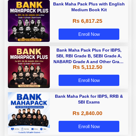
Bank Maha Pack Plus with English
Medium Book Kit
Rs 6,817.25
Enroll Now
Bank Maha Pack Plus For IBPS,
SBI, RBI Grade B, SEBI Grade A,
NABARD Grade A and Other Grade
Rs 5,112.50
A & Grade B Bank Exams
Enroll Now
Bank Maha Pack for IBPS, RRB &
SBI Exams
Rs 2,840.00
Enroll Now