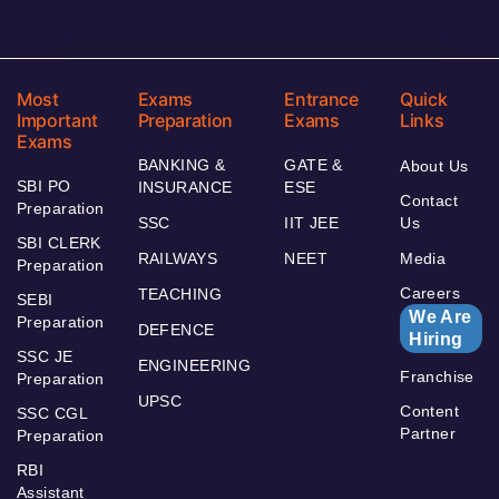
Most
Exams
Entrance
Quick
Important
Preparation
Exams
Links
Exams
BANKING &
GATE &
About Us
SBI PO
INSURANCE
ESE
Contact
Preparation
SSC
IIT JEE
Us
SBI CLERK
RAILWAYS
NEET
Media
Preparation
Careers
TEACHING
SEBI
We Are
Preparation
DEFENCE
Hiring
SSC JE
ENGINEERING
Franchise
Preparation
UPSC
Content
SSC CGL
Partner
Preparation
RBI
Assistant