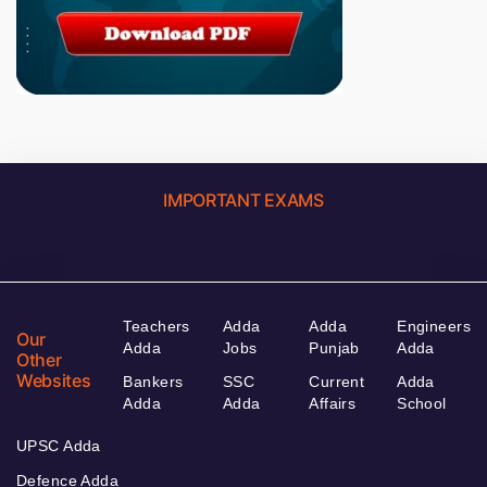
IMPORTANT EXAMS
Teachers
Adda
Adda
Engineers
Our
Adda
Jobs
Punjab
Adda
Other
Websites
Bankers
SSC
Current
Adda
Adda
Adda
Affairs
School
UPSC Adda
Defence Adda