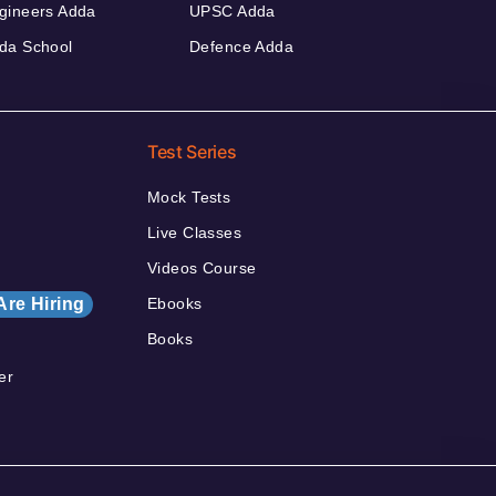
gineers Adda
UPSC Adda
da School
Defence Adda
Test Series
Mock Tests
Live Classes
Videos Course
Are Hiring
Ebooks
Books
er