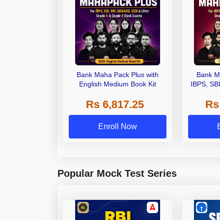
Bank Maha Pack Plus with
Bank M
English Medium Book Kit
IBPS, SB
Grade A,
Rs 6,817.25
Rs
Other Gra
Enroll Now
Popular Mock Test Series