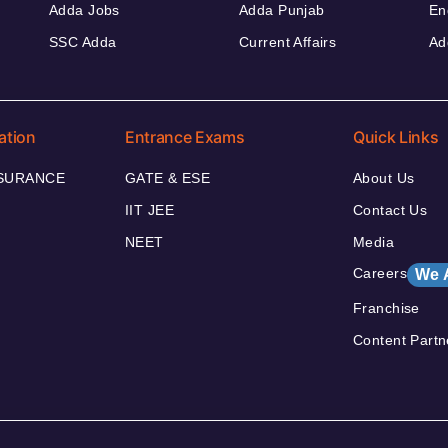
Adda Jobs
Adda Punjab
En
SSC Adda
Current Affairs
Ad
ation
Entrance Exams
Quick Links
NSURANCE
GATE & ESE
About Us
IIT JEE
Contact Us
NEET
Media
Careers
We 
Franchise
Content Partn