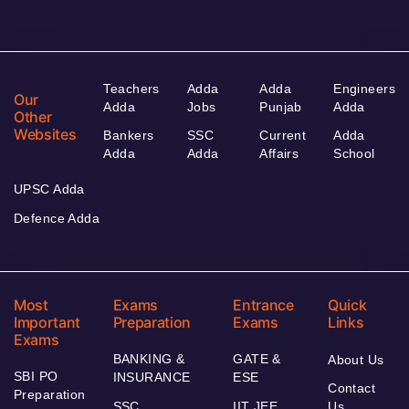
Teachers
Adda
Adda
Engineers
Our
Adda
Jobs
Punjab
Adda
Other
Websites
Bankers
SSC
Current
Adda
Adda
Adda
Affairs
School
UPSC Adda
Defence Adda
Most
Exams
Entrance
Quick
Important
Preparation
Exams
Links
Exams
BANKING &
GATE &
About Us
SBI PO
INSURANCE
ESE
Contact
Preparation
SSC
IIT JEE
Us