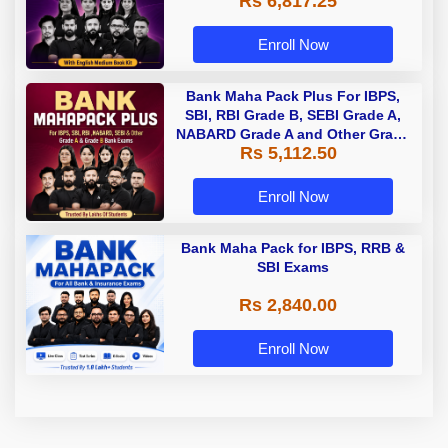
Rs 6,817.25
Enroll Now
Bank Maha Pack Plus For IBPS,
SBI, RBI Grade B, SEBI Grade A,
NABARD Grade A and Other Grade
Rs 5,112.50
A & Grade B Bank Exams
Enroll Now
Bank Maha Pack for IBPS, RRB &
SBI Exams
Rs 2,840.00
Enroll Now