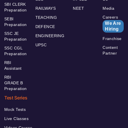
SBI CLERK
RAILWAYS
NEET
Media
Preparation
Careers
TEACHING
SEBI
We Are
Preparation
DEFENCE
Hiring
SSC JE
ENGINEERING
Franchise
Preparation
UPSC
Content
SSC CGL
Partner
Preparation
RBI
Assistant
RBI
GRADE B
Preparation
Test Series
Mock Tests
Live Classes
Videos Course