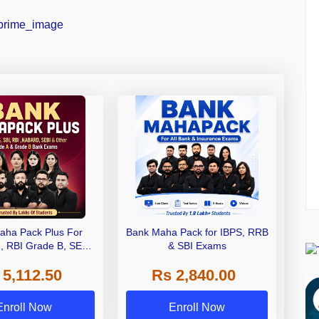
aha Pack Plus For
Bank Maha Pack for IBPS, RRB
I, RBI Grade B, SEBI
& SBI Exams
 NABARD Grade A and
 5,112.50
Rs 2,840.00
de A & Grade B Bank
Exams
Enroll Now
Enroll Now