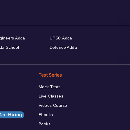
gineers Adda
UPSC Adda
da School
Defence Adda
Test Series
Mock Tests
Live Classes
Videos Course
Are Hiring
Ebooks
Books