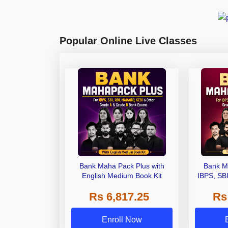
Popular Online Live Classes
Bank Maha Pack Plus with
Bank M
English Medium Book Kit
IBPS, SB
Grade A,
Rs 6,817.25
Rs
Other Gra
Enroll Now