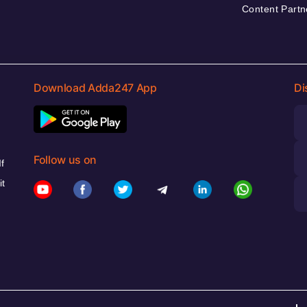
Content Partn
Download Adda247 App
Di
Follow us on
f
it