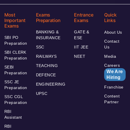
Most
Exams
Entrance
Quick
Important
Preparation
Exams
Links
Exams
BANKING &
GATE &
About Us
SBI PO
INSURANCE
ESE
Contact
Preparation
SSC
IIT JEE
Us
SBI CLERK
RAILWAYS
NEET
Media
Preparation
Careers
TEACHING
SEBI
We Are
Preparation
DEFENCE
Hiring
SSC JE
ENGINEERING
Franchise
Preparation
UPSC
Content
SSC CGL
Partner
Preparation
RBI
Assistant
RBI