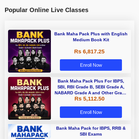
Popular Online Live Classes
Bank Maha Pack Plus with English
Medium Book Kit
Rs 6,817.25
Enroll Now
Bank Maha Pack Plus For IBPS,
SBI, RBI Grade B, SEBI Grade A,
NABARD Grade A and Other Grade
Rs 5,112.50
A & Grade B Bank Exams
Enroll Now
Bank Maha Pack for IBPS, RRB &
SBI Exams