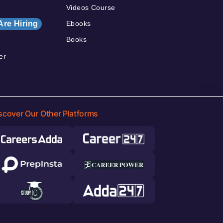
Videos Course
Are Hiring
Ebooks
Books
er
scover Our Other Platforms