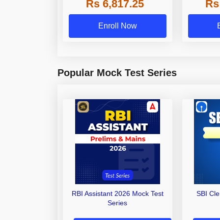
Rs 6,817.25
Rs
Other Gra
Enroll Now
Popular Mock Test Series
RBI Assistant 2026 Mock Test
SBI Cl
Series