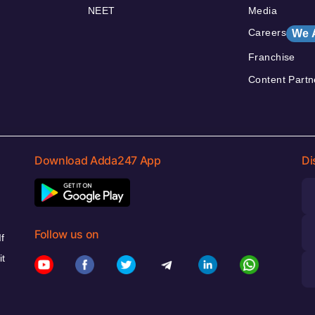
NEET
Media
Careers
We 
Franchise
Content Partn
Download Adda247 App
Di
Follow us on
f
it