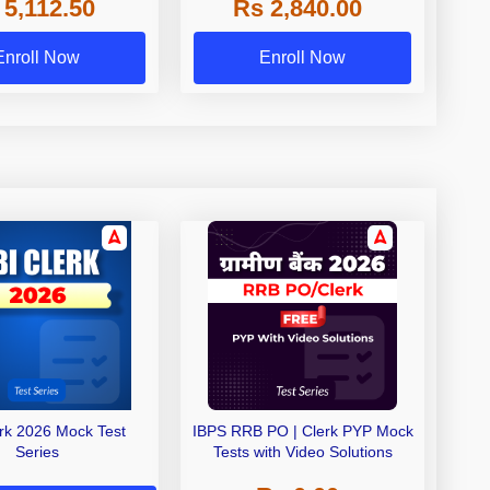
 5,112.50
Rs 2,840.00
de A & Grade B Bank
Exams
Enroll Now
Enroll Now
erk 2026 Mock Test
IBPS RRB PO | Clerk PYP Mock
Series
Tests with Video Solutions