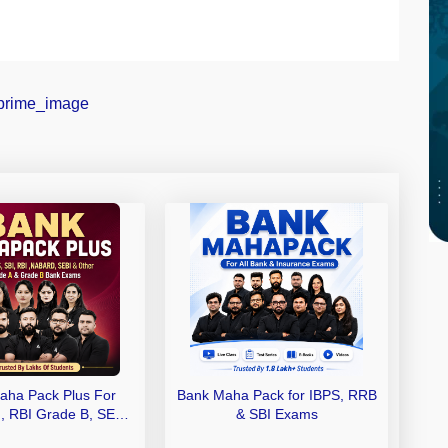
aha Pack Plus For
Bank Maha Pack for IBPS, RRB
I, RBI Grade B, SEBI
& SBI Exams
 NABARD Grade A and