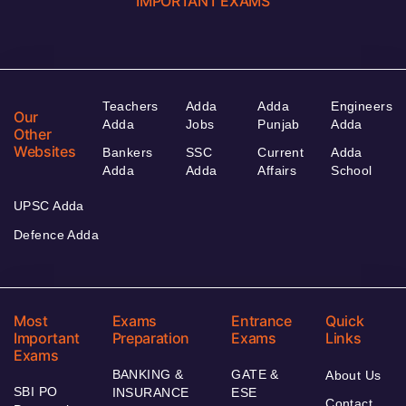
IMPORTANT EXAMS
Teachers
Adda
Adda
Engineers
Our
Adda
Jobs
Punjab
Adda
Other
Websites
Bankers
SSC
Current
Adda
Adda
Adda
Affairs
School
UPSC Adda
Defence Adda
Most
Exams
Entrance
Quick
Important
Preparation
Exams
Links
Exams
BANKING &
GATE &
About Us
SBI PO
INSURANCE
ESE
Contact