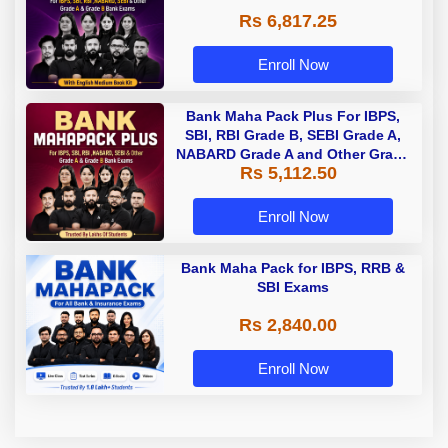
Rs 6,817.25
Enroll Now
Bank Maha Pack Plus For IBPS,
SBI, RBI Grade B, SEBI Grade A,
NABARD Grade A and Other Grade
Rs 5,112.50
A & Grade B Bank Exams
Enroll Now
Bank Maha Pack for IBPS, RRB &
SBI Exams
Rs 2,840.00
Enroll Now