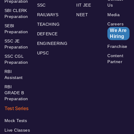
Preparation
SSC
IIT JEE
Us
SBI CLERK
RAILWAYS
NEET
Media
Preparation
Careers
TEACHING
SEBI
We Are
Preparation
DEFENCE
Hiring
SSC JE
ENGINEERING
Franchise
Preparation
UPSC
Content
SSC CGL
Partner
Preparation
RBI
Assistant
RBI
GRADE B
Preparation
Test Series
Mock Tests
Live Classes