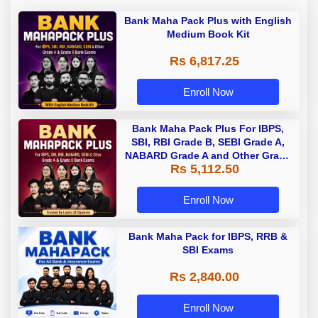
Bank Maha Pack Plus with English
Medium Book Kit
Rs 6,817.25
Enroll Now
Bank Maha Pack Plus For IBPS,
SBI, RBI Grade B, SEBI Grade A,
NABARD Grade A and Other Grade
Rs 5,112.50
A & Grade B Bank Exams
Enroll Now
Bank Maha Pack for IBPS, RRB &
SBI Exams
Rs 2,840.00
Enroll Now