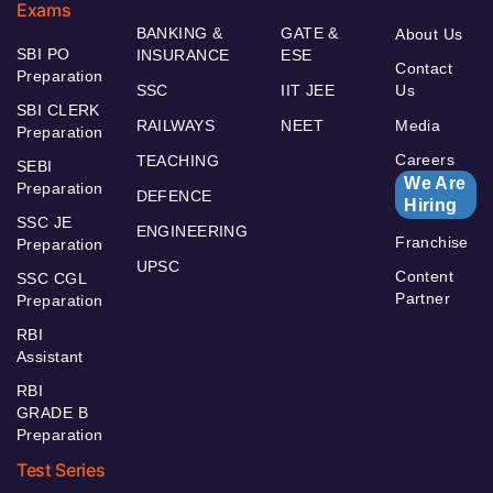
Exams
BANKING &
GATE &
About Us
SBI PO
INSURANCE
ESE
Contact
Preparation
SSC
IIT JEE
Us
SBI CLERK
RAILWAYS
NEET
Media
Preparation
Careers
TEACHING
SEBI
We Are
Preparation
DEFENCE
Hiring
SSC JE
ENGINEERING
Franchise
Preparation
UPSC
Content
SSC CGL
Partner
Preparation
RBI
Assistant
RBI
GRADE B
Preparation
Test Series