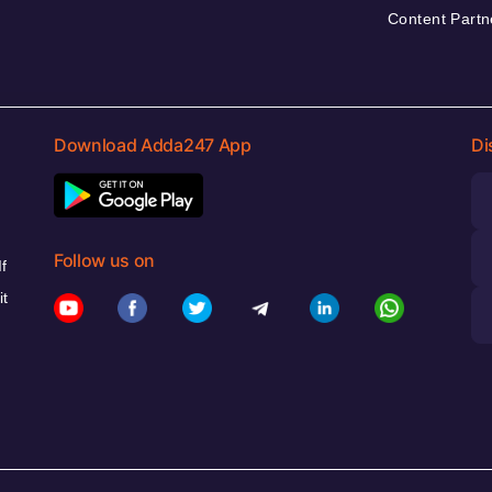
Content Partn
Download Adda247 App
Di
Follow us on
f
it