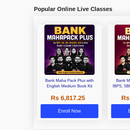
Popular Online Live Classes
Bank Maha Pack Plus with
Bank M
English Medium Book Kit
IBPS, SB
Grade A,
Rs 6,817.25
Rs
Other Gra
Enroll Now