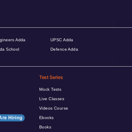
gineers Adda
UPSC Adda
da School
Defence Adda
Test Series
Mock Tests
Live Classes
Videos Course
Are Hiring
Ebooks
Books