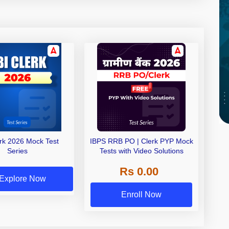
erk 2026 Mock Test
IBPS RRB PO | Clerk PYP Mock
Series
Tests with Video Solutions
Rs 0.00
Explore Now
Enroll Now