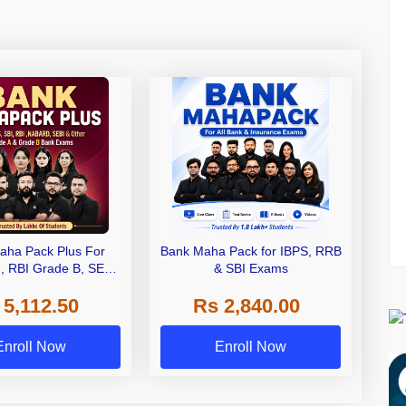
aha Pack Plus For
Bank Maha Pack for IBPS, RRB
I, RBI Grade B, SEBI
& SBI Exams
 NABARD Grade A and
 5,112.50
Rs 2,840.00
de A & Grade B Bank
Exams
Enroll Now
Enroll Now