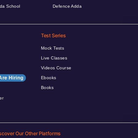
da School
Defence Adda
Test Series
Mock Tests
Live Classes
Videos Course
Are Hiring
Ebooks
Books
er
scover Our Other Platforms