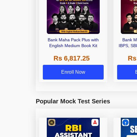
Bank Maha Pack Plus with
Bank M
English Medium Book Kit
IBPS, SB
Grade A,
Rs 6,817.25
Rs
Other Gra
Enroll Now
Popular Mock Test Series