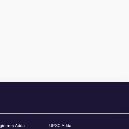
gineers Adda
UPSC Adda