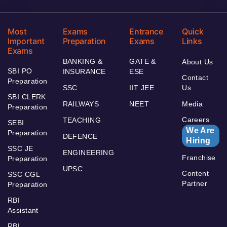
Most
Exams
Entrance
Quick
Important
Preparation
Exams
Links
Exams
BANKING &
GATE &
About Us
SBI PO
INSURANCE
ESE
Contact
Preparation
SSC
IIT JEE
Us
SBI CLERK
RAILWAYS
NEET
Media
Preparation
Careers
TEACHING
SEBI
We Are
Preparation
DEFENCE
Hiring
SSC JE
ENGINEERING
Franchise
Preparation
UPSC
Content
SSC CGL
Partner
Preparation
RBI
Assistant
RBI