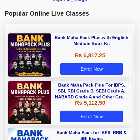
Popular Online Live Classes
Bank Maha Pack Plus with English
Medium Book Kit
Rs 6,817.25
Enroll Now
Bank Maha Pack Plus For IBPS,
SBI, RBI Grade B, SEBI Grade A,
NABARD Grade A and Other Grade
Rs 5,112.50
A & Grade B Bank Exams
Enroll Now
Bank Maha Pack for IBPS, RRB &
SBI Exams