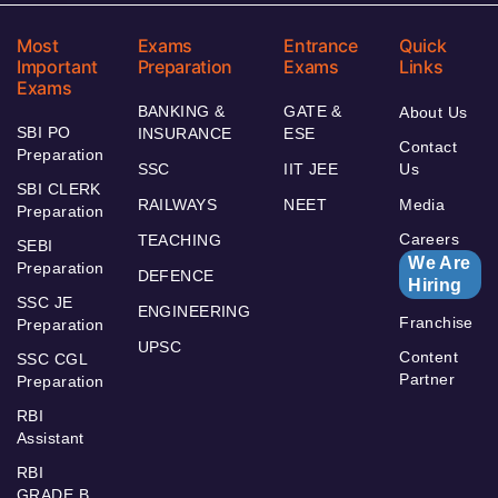
Most
Exams
Entrance
Quick
Important
Preparation
Exams
Links
Exams
BANKING &
GATE &
About Us
SBI PO
INSURANCE
ESE
Contact
Preparation
SSC
IIT JEE
Us
SBI CLERK
RAILWAYS
NEET
Media
Preparation
Careers
TEACHING
SEBI
We Are
Preparation
DEFENCE
Hiring
SSC JE
ENGINEERING
Franchise
Preparation
UPSC
Content
SSC CGL
Partner
Preparation
RBI
Assistant
RBI
GRADE B