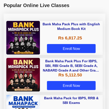
Popular Online Live Classes
Bank Maha Pack Plus with English
Medium Book Kit
Rs 6,817.25
Enroll Now
Bank Maha Pack Plus For IBPS,
SBI, RBI Grade B, SEBI Grade A,
NABARD Grade A and Other Grade
Rs 5,112.50
A & Grade B Bank Exams
Enroll Now
Bank Maha Pack for IBPS, RRB &
SBI Exams