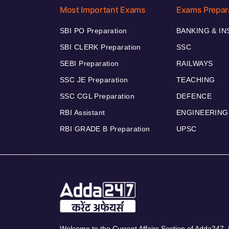
Most Important Exams
Exams Prepar
SBI PO Preparation
BANKING & I
SBI CLERK Preparation
SSC
SEBI Preparation
RAILWAYS
SSC JE Preparation
TEACHING
SSC CGL Preparation
DEFENCE
RBI Assistant
ENGINEERING
RBI GRADE B Preparation
UPSC
Welcome to the Current Affairs Section of Adda247. I