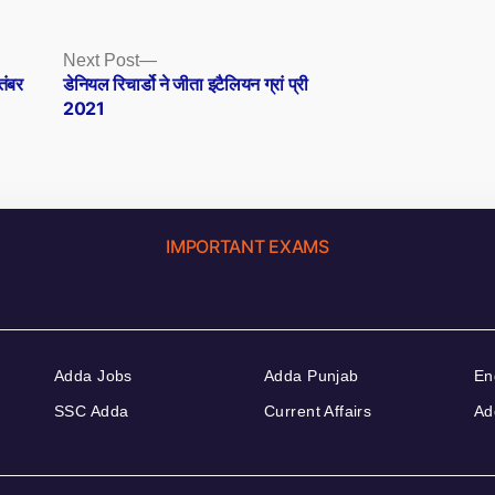
Next
Next Post
post:
तंबर
डेनियल रिचार्डो ने जीता इटैलियन ग्रां प्री
2021
IMPORTANT EXAMS
Adda Jobs
Adda Punjab
En
SSC Adda
Current Affairs
Ad