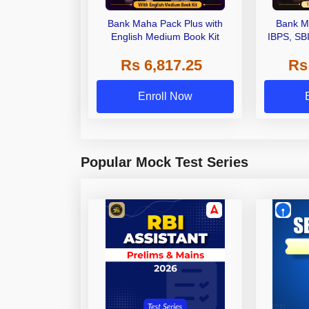
Bank Maha Pack Plus with
Bank M
English Medium Book Kit
IBPS, SB
Grade A,
Rs 6,817.25
Rs
Other Gra
Enroll Now
Popular Mock Test Series