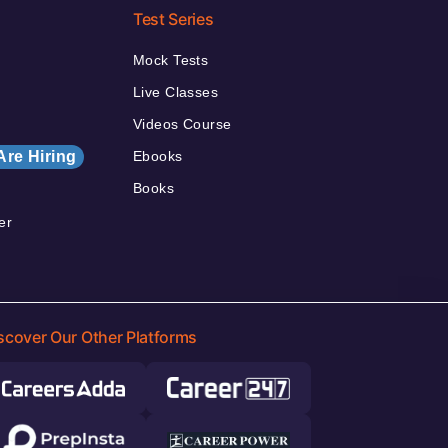
Test Series
Mock Tests
Live Classes
Videos Course
Are Hiring
Ebooks
Books
er
scover Our Other Platforms