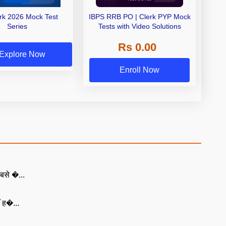
erk 2026 Mock Test
IBPS RRB PO | Clerk PYP Mock
Series
Tests with Video Solutions
Rs 0.00
Explore Now
Enroll Now
बसे �...
ँ ह�...