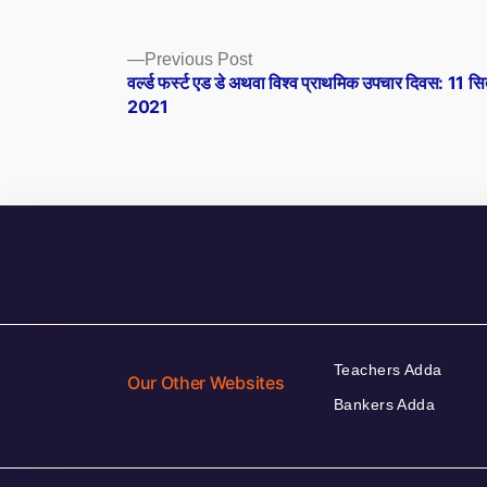
Posts
Previous
Previous Post
post:
वर्ल्‍ड फर्स्ट एड डे अथवा विश्व प्राथमिक उपचार दिवस: 11 सि
navigation
2021
Teachers Adda
Our Other Websites
Bankers Adda