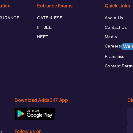
ation
Entrance Exams
Quick Links
NSURANCE
GATE & ESE
About Us
IIT JEE
Contact Us
NEET
Media
Careers
We 
Franchise
Content Partn
Download Adda247 App
Di
Follow us on
f