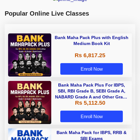
Popular Online Live Classes
Bank Maha Pack Plus with English
Medium Book Kit
Rs 6,817.25
Enroll Now
Bank Maha Pack Plus For IBPS,
SBI, RBI Grade B, SEBI Grade A,
NABARD Grade A and Other Grade
Rs 5,112.50
A & Grade B Bank Exams
Enroll Now
Bank Maha Pack for IBPS, RRB &
SBI Exams