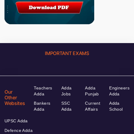
IMPORTANT EXAMS
Teachers
Adda
Adda
Engineers
Our
Adda
Jobs
Punjab
Adda
Other
Websites
Bankers
SSC
Current
Adda
Adda
Adda
Affairs
School
UPSC Adda
Defence Adda