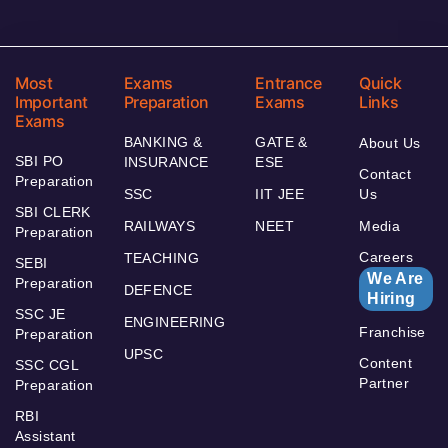
Most
Exams
Entrance
Quick
Important
Preparation
Exams
Links
Exams
BANKING &
GATE &
About Us
SBI PO
INSURANCE
ESE
Contact
Preparation
SSC
IIT JEE
Us
SBI CLERK
RAILWAYS
NEET
Media
Preparation
Careers
TEACHING
SEBI
We Are
Preparation
DEFENCE
Hiring
SSC JE
ENGINEERING
Franchise
Preparation
UPSC
Content
SSC CGL
Partner
Preparation
RBI
Assistant