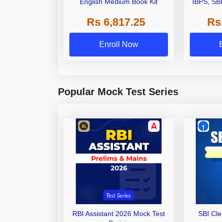
English Medium Book Kit
IBPS, SB
Grade A,
Rs 6,817.25
Rs
Other Gra
Enroll Now
Popular Mock Test Series
RBI Assistant 2026 Mock Test
SBI Cl