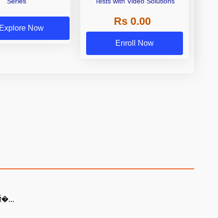
Series
Tests with Video Solutions
Rs 0.00
Explore Now
Enroll Now
या�...