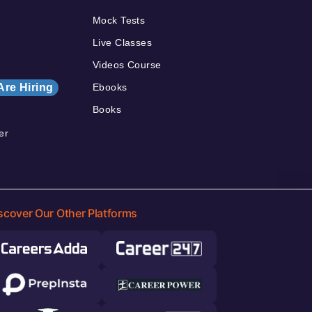
Mock Tests
Live Classes
Videos Course
Are Hiring
Ebooks
Books
er
scover Our Other Platforms