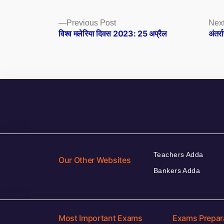
Posts
Previous
Previous Post
Next
post:
विश्व मलेरिया दिवस 2023: 25 अप्रैल
अंतर्
navigation
Teachers Adda
Our Other Websites
Bankers Adda
Most Important Exams
Exams Prepar