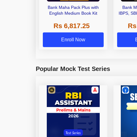
Bank Maha Pack Plus with
Bank M
English Medium Book Kit
IBPS, SB
Grade A,
Rs 6,817.25
Rs
Other Gra
Enroll Now
Popular Mock Test Series