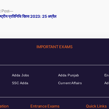
Next
 Post
post:
राष्ट्रीय प्रतिनिधि दिवस 2023: 25 अप्रैल
IMPORTANT EXAMS
Adda Jobs
Adda Punjab
En
SSC Adda
Current Affairs
Ad
ation
Entrance Exams
Quick Links