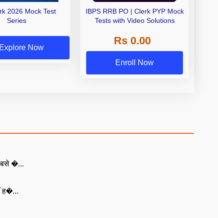
erk 2026 Mock Test
IBPS RRB PO | Clerk PYP Mock
Series
Tests with Video Solutions
Rs 0.00
Explore Now
Enroll Now
बसे �...
ँ ह�...