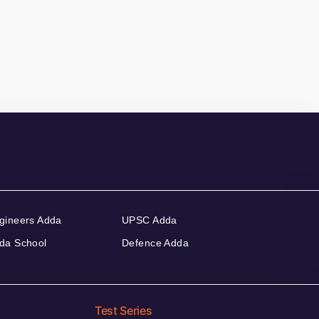
gineers Adda
UPSC Adda
da School
Defence Adda
Test Series