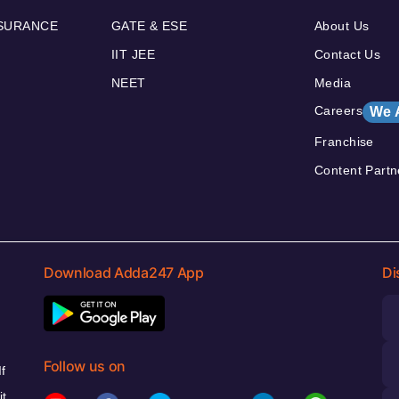
NSURANCE
GATE & ESE
About Us
IIT JEE
Contact Us
NEET
Media
Careers
We 
Franchise
Content Partn
Download Adda247 App
Di
Follow us on
f
it