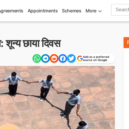
Search
Agreements
Appointments
Schemes
More
for:
ना: शून्य छाया दिवस
Add as a preferred
source on Google