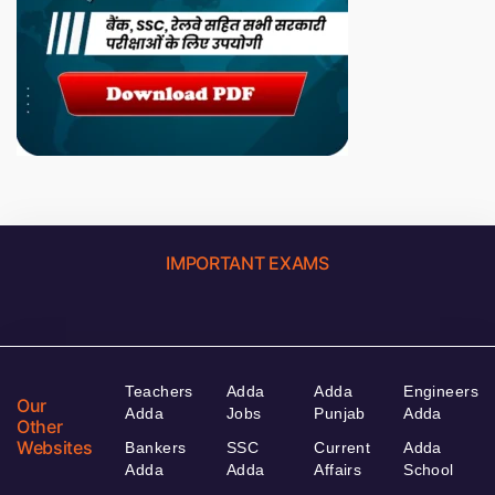
IMPORTANT EXAMS
Teachers
Adda
Adda
Engineers
Our
Adda
Jobs
Punjab
Adda
Other
Websites
Bankers
SSC
Current
Adda
Adda
Adda
Affairs
School