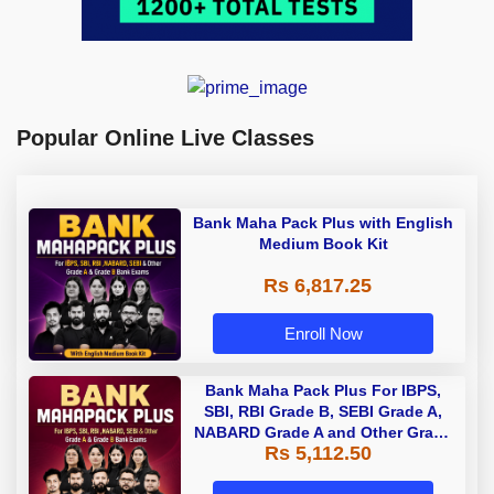
Popular Online Live Classes
Bank Maha Pack Plus with English
Medium Book Kit
Rs 6,817.25
Enroll Now
Bank Maha Pack Plus For IBPS,
SBI, RBI Grade B, SEBI Grade A,
NABARD Grade A and Other Grade
Rs 5,112.50
A & Grade B Bank Exams