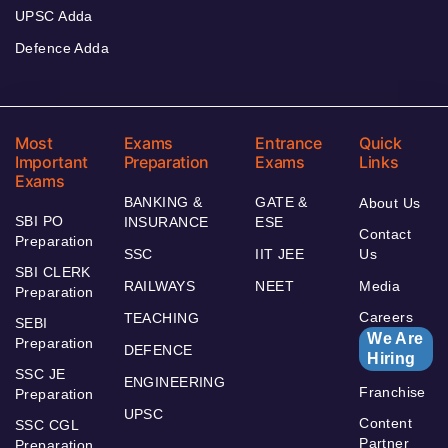
UPSC Adda
Defence Adda
Most
Exams
Entrance
Quick
Important
Preparation
Exams
Links
Exams
BANKING &
GATE &
About Us
SBI PO
INSURANCE
ESE
Contact
Preparation
SSC
IIT JEE
Us
SBI CLERK
RAILWAYS
NEET
Media
Preparation
Careers
TEACHING
SEBI
We Are
Preparation
DEFENCE
Hiring
SSC JE
ENGINEERING
Franchise
Preparation
UPSC
Content
SSC CGL
Partner
Preparation