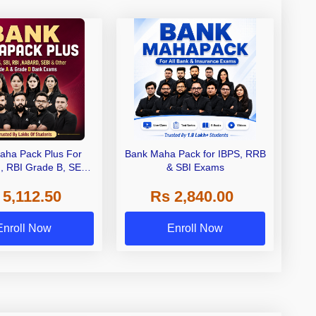
aha Pack Plus For
Bank Maha Pack for IBPS, RRB
I, RBI Grade B, SEBI
& SBI Exams
 NABARD Grade A and
 5,112.50
Rs 2,840.00
de A & Grade B Bank
Exams
Enroll Now
Enroll Now