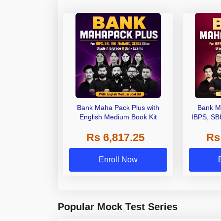
Bank Maha Pack Plus with
Bank M
English Medium Book Kit
IBPS, SB
Grade A,
Rs 6,817.25
Rs
Other Gra
Enroll Now
Popular Mock Test Series