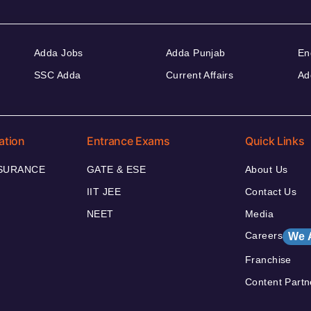
Adda Jobs
Adda Punjab
En
SSC Adda
Current Affairs
Ad
ation
Entrance Exams
Quick Links
NSURANCE
GATE & ESE
About Us
IIT JEE
Contact Us
NEET
Media
Careers
We 
Franchise
Content Partn