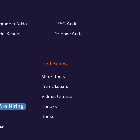
gineers Adda
UPSC Adda
da School
Defence Adda
Test Series
Mock Tests
Live Classes
Videos Course
Are Hiring
Ebooks
Books
er