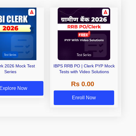
erk 2026 Mock Test
IBPS RRB PO | Clerk PYP Mock
Series
Tests with Video Solutions
Rs 0.00
Explore Now
Enroll Now