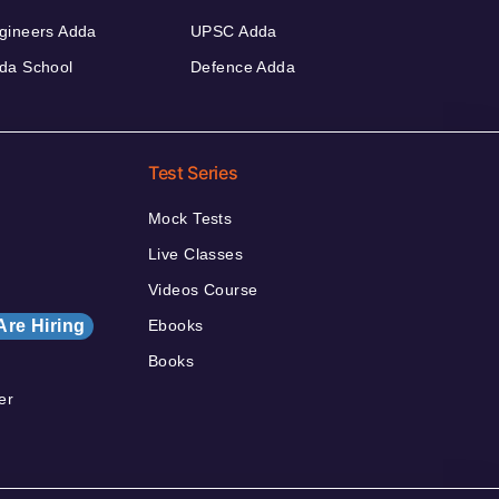
gineers Adda
UPSC Adda
da School
Defence Adda
Test Series
Mock Tests
Live Classes
Videos Course
Are Hiring
Ebooks
Books
er