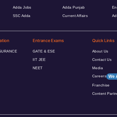
Adda Jobs
Adda Punjab
En
SSC Adda
Current Affairs
Ad
ation
Entrance Exams
Quick Links
NSURANCE
GATE & ESE
About Us
IIT JEE
Contact Us
NEET
Media
Careers
We 
Franchise
Content Partn