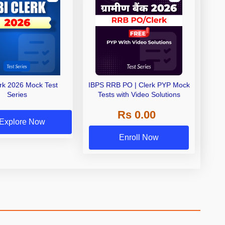
erk 2026 Mock Test
IBPS RRB PO | Clerk PYP Mock
Series
Tests with Video Solutions
Rs 0.00
Explore Now
Enroll Now