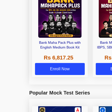
Bank Maha Pack Plus with
Bank M
English Medium Book Kit
IBPS, SB
Grade A,
Rs 6,817.25
Rs
Other Gra
Enroll Now
Popular Mock Test Series