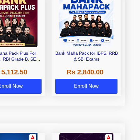
aha Pack Plus For
Bank Maha Pack for IBPS, RRB
I, RBI Grade B, SEBI
& SBI Exams
 NABARD Grade A and
 5,112.50
Rs 2,840.00
de A & Grade B Bank
Exams
Enroll Now
Enroll Now