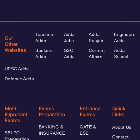
Teachers
Adda
Adda
Engineers
Our
Adda
Jobs
Punjab
Adda
Other
Websites
Bankers
SSC
Current
Adda
Adda
Adda
Affairs
School
UPSC Adda
Defence Adda
Most
Exams
Entrance
Quick
Important
Preparation
Exams
Links
Exams
BANKING &
GATE &
About Us
SBI PO
INSURANCE
ESE
Contact
Preparation