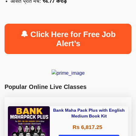
औसत प्रति मैच:
₹4.77 करोड़
🔔 Click Here for Free Job
Alert’s
Popular Online Live Classes
Bank Maha Pack Plus with English
Medium Book Kit
Rs 6,817.25