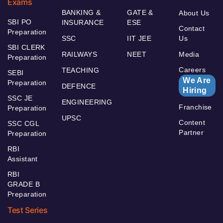
Exams
BANKING &
GATE &
About Us
SBI PO
INSURANCE
ESE
Contact
Preparation
SSC
IIT JEE
Us
SBI CLERK
RAILWAYS
NEET
Media
Preparation
Careers
TEACHING
SEBI
We Are
Preparation
DEFENCE
Hiring
SSC JE
ENGINEERING
Franchise
Preparation
UPSC
Content
SSC CGL
Partner
Preparation
RBI
Assistant
RBI
GRADE B
Preparation
Test Series