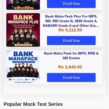
Enroll Now
Bank Maha Pack Plus For IBPS,
SBI, RBI Grade B, SEBI Grade A,
NABARD Grade A and Other Grade
Rs 5,112.50
A & Grade B Bank Exams
Enroll Now
Bank Maha Pack for IBPS, RRB &
SBI Exams
Rs 2,840.00
Enroll Now
Popular Mock Test Series