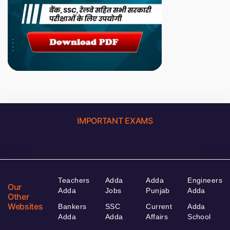
IMPORTANT EXAMS
Teachers
Adda
Adda
Engineers
Our
Adda
Jobs
Punjab
Adda
Other
Websites
Bankers
SSC
Current
Adda
Adda
Adda
Affairs
School