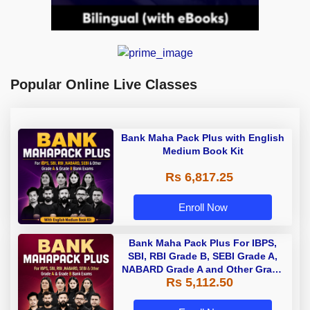
Popular Online Live Classes
Bank Maha Pack Plus with English
Medium Book Kit
Rs 6,817.25
Enroll Now
Bank Maha Pack Plus For IBPS,
SBI, RBI Grade B, SEBI Grade A,
NABARD Grade A and Other Grade
Rs 5,112.50
A & Grade B Bank Exams