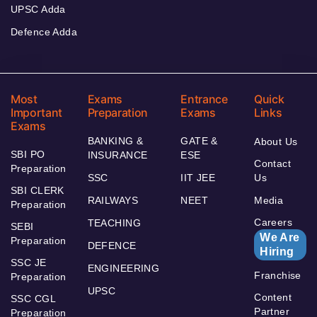
UPSC Adda
Defence Adda
Most
Exams
Entrance
Quick
Important
Preparation
Exams
Links
Exams
BANKING &
GATE &
About Us
SBI PO
INSURANCE
ESE
Contact
Preparation
SSC
IIT JEE
Us
SBI CLERK
RAILWAYS
NEET
Media
Preparation
Careers
TEACHING
SEBI
We Are
Preparation
DEFENCE
Hiring
SSC JE
ENGINEERING
Franchise
Preparation
UPSC
Content
SSC CGL
Partner
Preparation